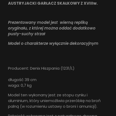
AUSTRYJACKI GARŁACZ SKAŁKOWY Z XVIIIw.
Prezentowany model jest wierną repliką
oryginału, z której można oddać dodatkowo
pusty-suchy strzał
Model o charakterze wyłącznie dekoracyjnym
Producent: Denix Hiszpania (1231/L)
długość 39 cm
waga: 0,7 kg
Model ten wykonany jest ze stopu cynku i
aluminium, który uniemożliwia przeróbkę na broń
palną (w rozumieniu ustawy o broni i amunicji).
Rękojeść wykonana jest z naturalnego drewna.