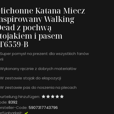
Michonne Katana Miecz
nspirowany Walking
Dead z pochwą
tojakiem i pasem
T6559-B
Super pomysł na prezent dla wszystkich fanów
rii
Wykonany ręcznie z dobrych materiałów
W zestawie stojak do ekspozycji
W zestawie pas do noszenia na plecach
urteilung hinzufügen:
ode:
8392
rsteller-Code:
5907317743796
rfügbarkeit:
Vorhanden