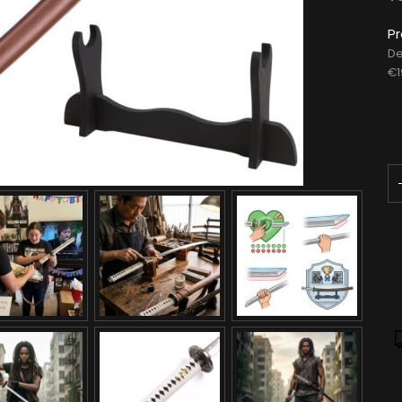
P
De
€1