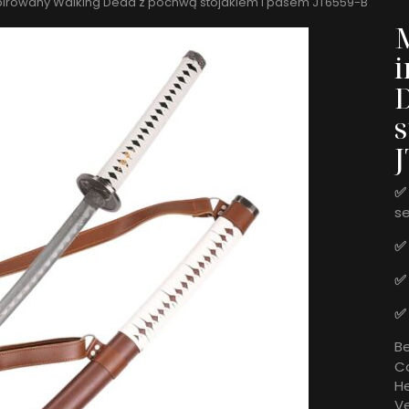
pirowany Walking Dead z pochwą stojakiem i pasem JT6559-B
i
s
J
✅
se
✅
✅
✅
Be
C
He
Ve