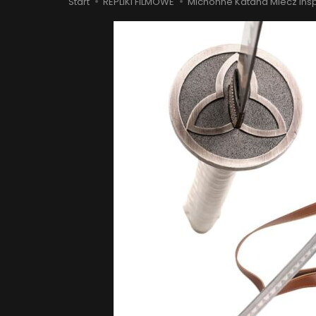
Start
REPLIKI FILMOWE
Michonne Katana Miecz ins