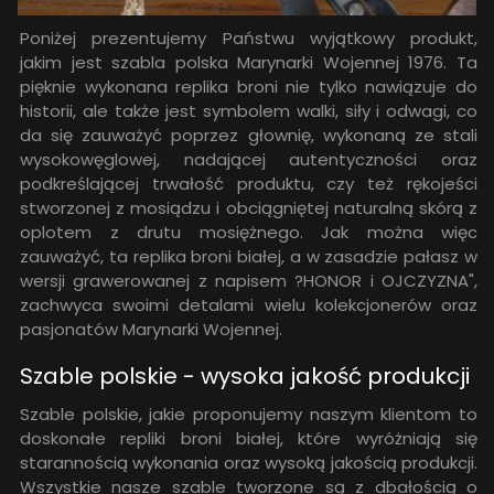
Poniżej prezentujemy Państwu wyjątkowy produkt,
jakim jest szabla polska Marynarki Wojennej 1976. Ta
pięknie wykonana replika broni nie tylko nawiązuje do
historii, ale także jest symbolem walki, siły i odwagi, co
da się zauważyć poprzez głownię, wykonaną ze stali
wysokowęglowej, nadającej autentyczności oraz
podkreślającej trwałość produktu, czy też rękojeści
stworzonej z mosiądzu i obciągniętej naturalną skórą z
oplotem z drutu mosiężnego. Jak można więc
zauważyć, ta replika broni białej, a w zasadzie pałasz w
wersji grawerowanej z napisem ?HONOR i OJCZYZNA",
zachwyca swoimi detalami wielu kolekcjonerów oraz
pasjonatów Marynarki Wojennej.
Szable polskie - wysoka jakość produkcji
Szable polskie, jakie proponujemy naszym klientom to
doskonałe repliki broni białej, które wyróżniają się
starannością wykonania oraz wysoką jakością produkcji.
Wszystkie nasze szable tworzone są z dbałością o