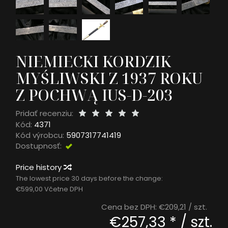
NIEMIECKI KORDZIK
MYŚLIWSKI Z 1937 ROKU
Z POCHWĄ IUS-D-203
Pridať recenziu:
Kód:
4371
Kód výrobcu:
5907317741419
Dostupnosť:
DOSTĘPNY
Price history
The lowest price 30 days before the change:
€599,00 Včetne DPH
Cena bez DPH:
€209,21
/ szt.
€257,33 *
/ szt.