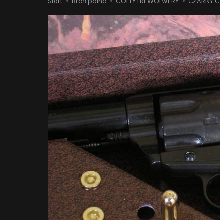
Start
Broń palna
COLTY I REWOLWERY
CZARNY CO