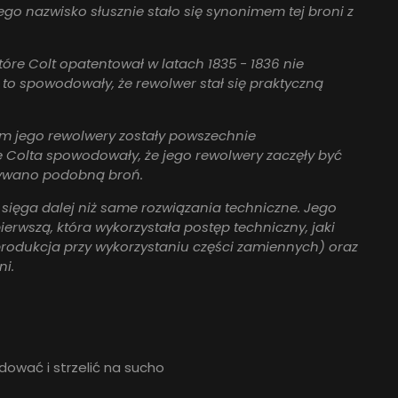
ego nazwisko słusznie stało się synonimem tej broni z
tóre Colt opatentował w latach 1835 - 1836 nie
to spowodowały, że rewolwer stał się praktyczną
nim jego rewolwery zostały powszechnie
 Colta spowodowały, że jego rewolwery zaczęły być
nywano podobną broń.
a sięga dalej niż same rozwiązania techniczne. Jego
ierwszą, która wykorzystała postęp techniczny, jaki
rodukcja przy wykorzystaniu części zamiennych) oraz
ni.
ować i strzelić na sucho