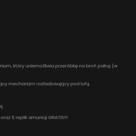
nium, który uniemożliwia przeróbkę na broń palną (w
jący mechanizm rozładowujący pod lufą.
j.
z 6 replik amunicji GRATIS!!!