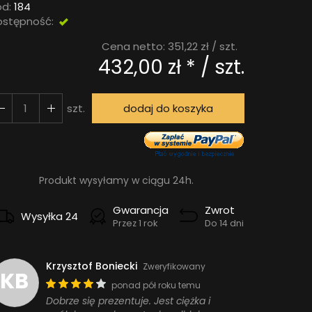
d:
184
ostępność:
DOSTĘPNY
Cena netto:
351,22 zł
/ szt.
432,00 zł *
/ szt.
szt.
dodaj do koszyka
Produkt wysyłamy w ciągu 24h.
Gwarancja
Zwrot
Wysyłka 24
Przez 1 rok
Do 14 dni
Krzysztof Boniecki
Zweryfikowany
KB
ponad pół roku temu
Dobrze się prezentuje. Jest ciężka i