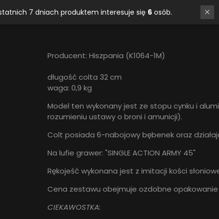
strzał (waga i wymiary jak w oryginale).
W ostatnich 7 dniach produktem interesuje się
6
osób.
Producent: Hiszpania (K1064-1M)
długość colta 32 cm
waga: 0,9 kg
Model ten wykonany jest ze stopu cynku i alumi
rozumieniu ustawy o broni i amunicji).
Colt posiada 6-nabojowy bębenek oraz działa
Na lufie grawer: "SINGLE ACTION ARMY 45"
Rękojeść wykonana jest z imitacji kości słoniowe
Cena zestawu obejmuje ozdobne opakowanie ora
CIEKAWOSTKA: