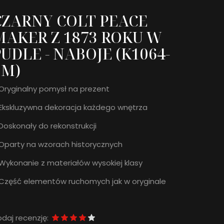
CZARNY COLT PEACE
MAKER Z 1873 ROKU W
UDLE - NABOJE (K1064-
1M)
ryginalny pomysł na prezent
Ekskluzywna dekoracja każdego wnętrza
oskonały do rekonstrukcji
party na wzorach historycznych
ykonanie z materiałów wysokiej klasy
Część elementów ruchomych jak w oryginale
daj recenzję: