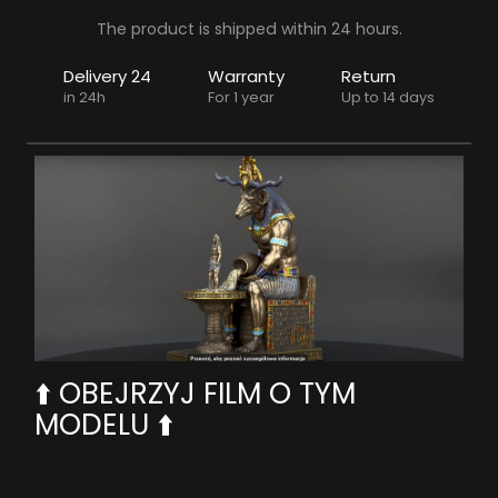
The product is shipped within 24 hours.
Delivery 24
Warranty
Return
in 24h
For 1 year
Up to 14 days
⬆️ OBEJRZYJ FILM O TYM
MODELU ⬆️