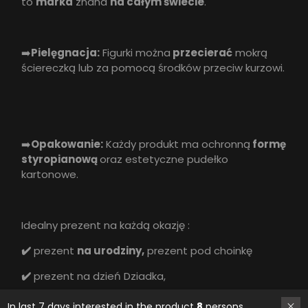
to
marka
znana
na całym świecie
.
➡️
Pielęgnacja:
Figurki można
przecierać
mokrą
ściereczką lub za pomocą środków przeciw kurzowi.
➡️
Opakowanie:
Każdy produkt ma ochronną
formę
styropianową
oraz estetyczne pudełko
kartonowe.
Idealny prezent na każdą okazję :
✔️
prezent
na urodziny,
prezent pod choinkę
✔️
prezent na dzień Dziadka,
✔️ prezent na dzień Babci
In last 7 days interested in the product
8
persons.