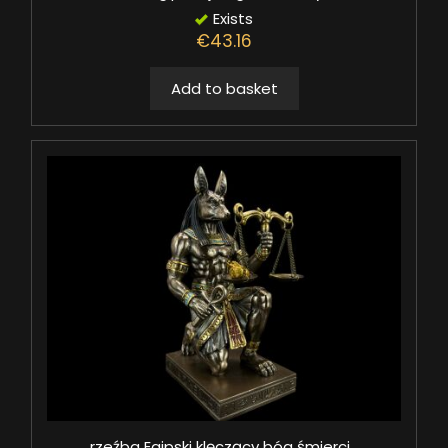
Exists
€43.16
Add to basket
rzeźba Egipski klęczący bóg śmierci...