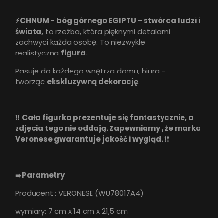
⚡CHNUM - bóg górnego EGIPTU - stwórca ludzi i
świata,
to rzeźba, która pięknymi detalami
zachwyci każda osobę. To niezwykle
realistyczna
figura.
Pasuje do każdego wnętrza domu, biura -
tworząc
ekskluzywną dekorację
.
❗️❗️
Cała figurka prezentuje się fantastycznie, a
zdjęcia tego nie oddają. Zapewniamy , że marka
Veronese gwarantuje jakość i wygląd.
❗️❗️
➡️
Parametry
Producent : VERONESE (WU78017A4)
wymiary: 7 cm x 14 cm x 21,5 cm