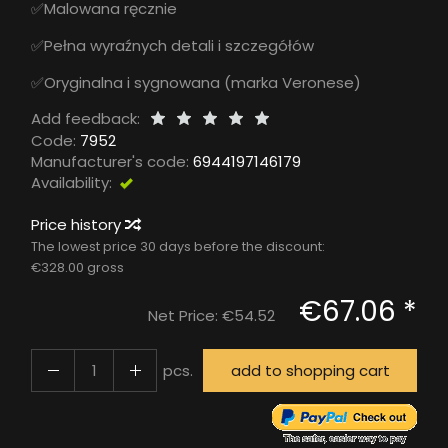
✅Malowana ręcznie
✅Pełna wyraźnych detali i szczegółów
✅Oryginalna i sygnowana (marka Veronese)
Add feedback:
Code:
7952
Manufacturer's code:
6944197146179
Availability:
Exists
Price history
The lowest price 30 days before the discount:
€328.00 gross
€67.06 *
Net Price:
€54.52
pcs.
add to shopping cart