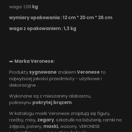
waga: 1,09
kg
wymiary opakowania : 12 cm * 20 cm * 26 cm
waga z opakowaniem : 1,3 kg
➡️
Marka Veronese:
Produkty
sygnowane
znakiem
Veronese
to
najwyższej jakości przedmioty - użytkowe i
dekoracyjne .
Wykonane są z mieszaniny alabastru,
poliresynu
pokrytej brązem
.
W katalogu marki Veronese znajdują się figury,
rzeźby, misy,
zegary
, szkatułki na biżuterię, ramki na
zdjęcia, patery,
maski,
wazony. VERONESE