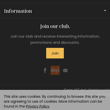
Information
Join our club.
Join our club and receive interesting information,
promotions and discounts.
Join
*) incl. VAT excl.
shipping costs
Powered by
SOTESHOP
This site uses cookies. By continuing to browse this site you
are agreeing to use of cookies. More information can be
found in the
Privacy Policy
.