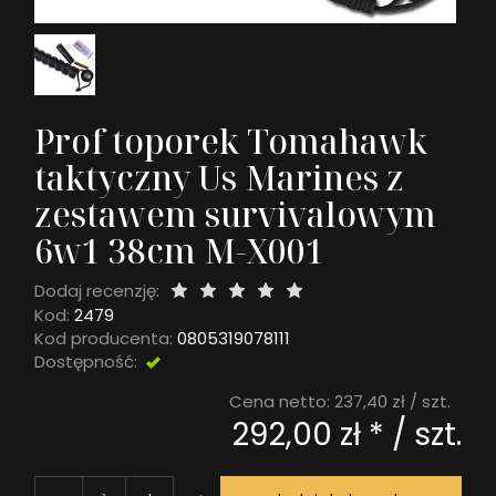
Prof toporek Tomahawk
taktyczny Us Marines z
zestawem survivalowym
6w1 38cm M-X001
Dodaj recenzję:
Kod:
2479
Kod producenta:
0805319078111
Dostępność:
DOSTĘPNY
Cena netto:
237,40 zł
/ szt.
292,00 zł *
/ szt.