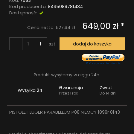
Kod:
7683
Kod producenta:
8435089781434
Dostępność:
DOSTĘPNY
649,00 zł *
Cena netto:
527,64 zł
szt.
dodaj do koszyka
Produkt wysyłamy w ciągu 24h.
Gwarancja
Zwrot
Wysyłka 24
Przez 1 rok
Do 14 dni
PISTOLET LUGER PARABELLUM P08 NIEMCY 1898r 8143