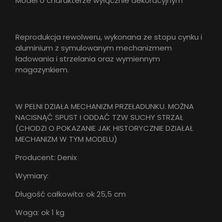
Model o charakterze wyłącznie dekoracyjnym
Reprodukcja rewolweru, wykonana ze stopu cynku i
aluminium z symulowanym mechanizmem
ładowania i strzelania oraz wymiennym
magazynkiem.
W PEŁNI DZIAŁA MECHANIZM PRZEŁADUNKU. MOŻNA
NACISNĄĆ SPUST I ODDAĆ TZW SUCHY STRZAŁ
(CHODZI O POKAZANIE JAK HISTORYCZNIE DZIAŁAŁ
MECHANIZM W TYM MODELU)
Producent: Denix
Wymiary:
Długość całkowita: ok 25,5 cm
Waga: ok 1 kg